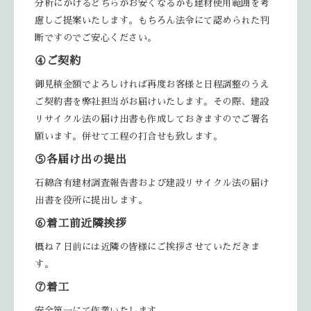
分析にかけるどちらがお安くなるかも建材使用範囲を考
慮しご提案いたします。もちろん法令にて認められた判
断ですのでご安心ください。
④ご契約
御見積金額でよろしければ再度お客様と日程調整のうえ
ご契約書を弊社担当がお届けいたします。その際、建設
リサイクル法の届け出書も作成しておきますのでご署名
願います。併せて工程の打合せも致します。
⑤各届け出の提出
石綿含有建材調査報告書および建設リサイクル法の届け
出書を役所に提出します。
⑥着工前近隣挨拶
概ね７日前には近隣の皆様にご挨拶させていただきま
す。
⑦着工
安全第一にて作業いたします。